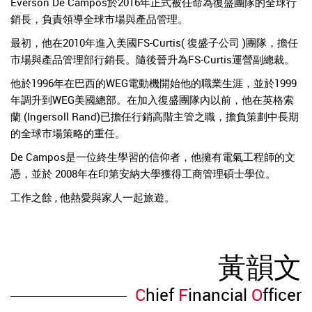
Everson De Campos於2016年正式被任命為復盛團隊的全球行
銷長，負責領導全球市場與產品管理。
最初，他在2010年進入美國FS-Curtis( 復盛子公司 )團隊，擔任
市場與產品管理部行銷長。隨後晉升為FS-Curtis運營副總裁。
他於1996年在巴西的WEG電動機開始他的職業生涯，並於1999
年調升到WEG美國總部。在加入復盛團隊內以前，他在英格索
蘭 (Ingersoll Rand)已擔任行銷高階主管之職，擔負策劃中長期
的全球市場策略的重任。
De Campos是一位終生學習的信仰者，他擁有電氣工程師的文
憑，並於 2008年在印第安納大學獲得工商管理碩士學位。
工作之餘 , 他熱愛與家人一起旅遊。
黃韻文
C
hief
F
inancial
O
fficer