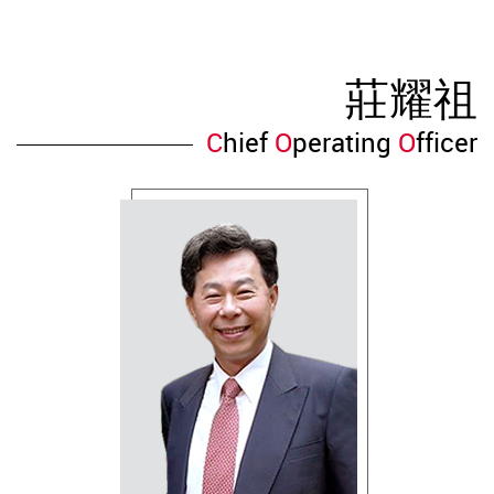
莊耀祖
C
hief
O
perating
O
fficer