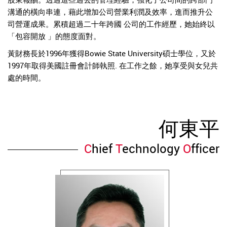
溝通的橫向串連，藉此增加公司營業利潤及效率，進而推升公
司營運成果。累積超過二十年跨國 公司的工作經歷，她始終以
「包容開放 」的態度面對。
黃財務長於1996年獲得Bowie State University碩士學位，又於
1997年取得美國註冊會計師執照. 在工作之餘，她享受與女兒共
處的時間。
何東平
C
hief
T
echnology
O
fficer