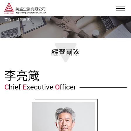
首頁
經營團隊
經營團隊
李亮箴
C
hief
E
xecutive
O
fficer