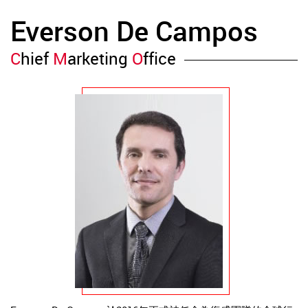
Everson De Campos
C
hief
M
arketing
O
ffice