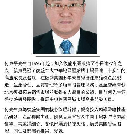
何東平先生自1995年起，加入復盛集團服務至今長達22年之
久。親身見證了復盛在大中華地區壓縮機市場長達二十多年的
高速成長及發展。在復盛集團多年來曾經擔任壓縮機產品製
造、生產管理、品質管理等多項高階管理職務，甚至曾經帶領
北京復盛拓展銷售市場並取得令人矚目的業績。目前何先生領
導復盛研發團隊，推展多項跨國區域市場產品開發項目。
何先生身為復盛集團的核心管理幹部，親身投入領導戰略性產
品研發、產品穩健生產、優良品質管控及中國市場客戶導向銷
售等。其嚴謹細心、關懷部屬的領導風格，廣受集團管理階
層、同仁及部屬的推崇、愛戴。